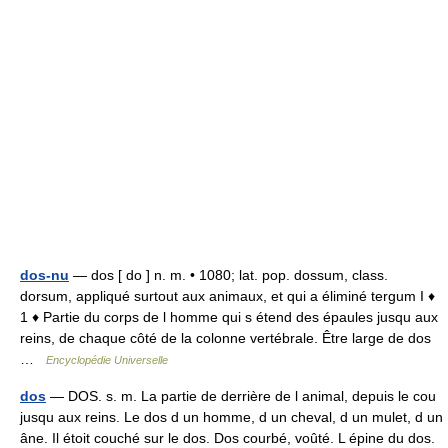
dos-nu
— dos [ do ] n. m. • 1080; lat. pop. dossum, class.
dorsum, appliqué surtout aux animaux, et qui a éliminé tergum I ♦
1 ♦ Partie du corps de l homme qui s étend des épaules jusqu aux
reins, de chaque côté de la colonne vertébrale. Être large de dos
…
Encyclopédie Universelle
dos
— DOS. s. m. La partie de derrière de l animal, depuis le cou
jusqu aux reins. Le dos d un homme, d un cheval, d un mulet, d un
âne. Il étoit couché sur le dos. Dos courbé, voûté. L épine du dos.