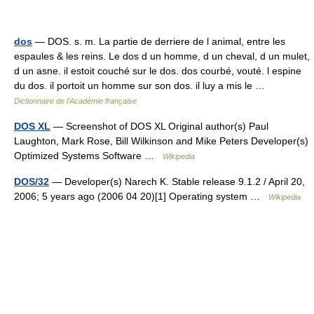
dos
— DOS. s. m. La partie de derriere de l animal, entre les
espaules & les reins. Le dos d un homme, d un cheval, d un mulet,
d un asne. il estoit couché sur le dos. dos courbé, vouté. l espine
du dos. il portoit un homme sur son dos. il luy a mis le …
Dictionnaire de l'Académie française
DOS XL
— Screenshot of DOS XL Original author(s) Paul
Laughton, Mark Rose, Bill Wilkinson and Mike Peters Developer(s)
Optimized Systems Software …
Wikipedia
DOS/32
— Developer(s) Narech K. Stable release 9.1.2 / April 20,
2006; 5 years ago (2006 04 20)[1] Operating system …
Wikipedia