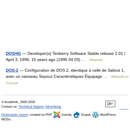
DOS/4G
— Developer(s) Tenberry Software Stable release 2.01 /
April 3, 1996; 15 years ago (1996 04 03) …
Wikipedia
DOS-2
— Configuration de DOS 2, identique à celle de Saliout 1,
avec un vaisseau Soyouz Caractéristiques Équipage …
Wikipédia en
Français
© Academic, 2000-2026
18+
Contact us:
Technical Support
,
Advertising
Dictionaries export
, created on PHP,
Joomla,
Drupal,
WordPress,
MODx.