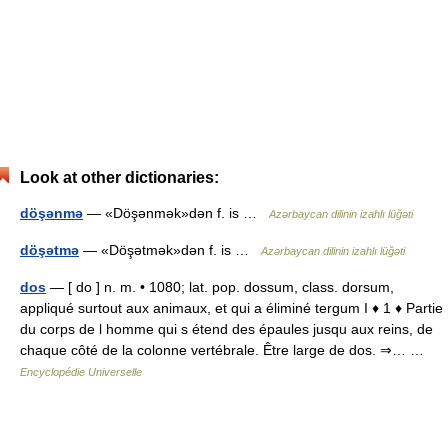
Look at other dictionaries:
döşənmə
— «Döşənmək»dən f. is …
Azərbaycan dilinin izahlı lüğəti
döşətmə
— «Döşətmək»dən f. is …
Azərbaycan dilinin izahlı lüğəti
dos
— [ do ] n. m. • 1080; lat. pop. dossum, class. dorsum,
appliqué surtout aux animaux, et qui a éliminé tergum I ♦ 1 ♦ Partie
du corps de l homme qui s étend des épaules jusqu aux reins, de
chaque côté de la colonne vertébrale. Être large de dos. ⇒… …
Encyclopédie Universelle