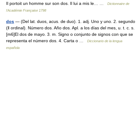
Il portoit un homme sur son dos. Il lui a mis le… …
Dictionnaire de
l'Académie Française 1798
dos
— (Del lat. duos, acus. de duo). 1. adj. Uno y uno. 2. segundo
(ǁ ordinal). Número dos. Año dos. Apl. a los días del mes, u. t. c. s.
[m6]El dos de mayo. 3. m. Signo o conjunto de signos con que se
representa el número dos. 4. Carta o …
Diccionario de la lengua
española